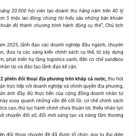
khoảng 20.000 hội viên tạo doanh thu hằng năm trên 40 tỷ
n 5 triệu lao động, chúng tôi hiểu sâu những băn khoăn
hoăn đó thành chương trình hành động cụ thể"
, Chủ tịch
Nam 2025, lãnh đạo các doanh nghiệp đầu ngành, chuyên
uận, đưa ra các sáng kiến chính sách cụ thể, từ xây dựng
m, phát triển hạ tầng logistics xanh, đến cơ chế sandbox
 nhân tài và đào tạo lãnh đạo kế cận.
2 phiên đối thoại địa phương trên khắp cả nước
,
thu hút
uận trực tiếp với doanh nghiệp và chính quyền địa phương,
ản ánh đầy đủ thực tiễn của cộng đồng doanh nhân tư
n này xoay quanh những vấn đề cốt lõi: cơ chế chính sách
tics cao, thủ tục hành chính chưa thuận lợi, thiếu nhân lực
 về chuyển đổi số, đổi mới sáng tạo và nâng tầm thương
ên đối thoại chuyên đề đã được tổ chức, quy tụ đại diện