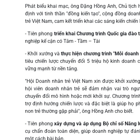
Phát biểu khai mạc, ông Đặng Hồng Anh, Chủ tịch 
định với tinh thần "đồng kiến tạo", cộng đồng doan
trẻ Việt Nam, cam kết triển khai các sáng kiến chiế
- Tiên phong
triển khai Chương trình Quốc gia đào
nghiệp kế cận có Tâm - Tầm – Tài
- Khởi xướng và
thực hiện chương trình "Mỗi doanh 
tiêu chiến lược chuyển đổi 5 triệu hộ kinh doanh
vững mạnh từ nền tảng.
"Hội Doanh nhân trẻ Việt Nam xin được khởi xướng
hội viên doanh nhân trẻ sẽ đảm nhận vai trò ngư
chuyển đổi mô hình hoặc mới khởi sự. Chương trình 
trợ định hướng chiến lược và đặc biệt là giúp họ
non trẻ thường gặp phải", ông Hồng Anh cho biết.
- Tiên phong
xây dựng và áp dụng Bộ chỉ số Năng 
cụ chẩn đoán toàn diện, giúp doanh nghiệp tự đán
một cách bài bản.