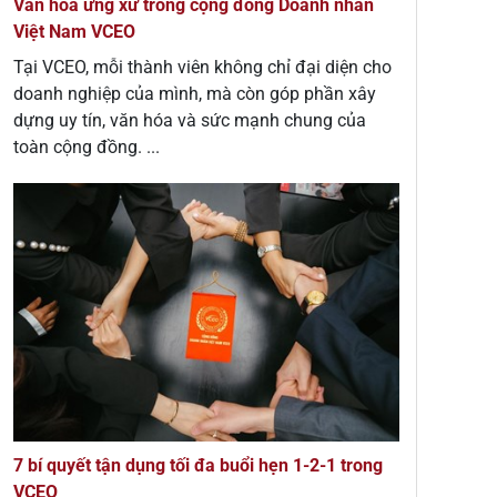
Văn hóa ứng xử trong cộng đồng Doanh nhân
Việt Nam VCEO
Tại VCEO, mỗi thành viên không chỉ đại diện cho
doanh nghiệp của mình, mà còn góp phần xây
dựng uy tín, văn hóa và sức mạnh chung của
toàn cộng đồng. ...
7 bí quyết tận dụng tối đa buổi hẹn 1-2-1 trong
VCEO