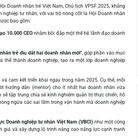
Hội Doanh nhân trẻ Việt Nam, Chủ tịch VPSF 2025, khẳng
h nghiệp tư nhân, với vai trò nòng cốt là Hội Doanh nhân
n lược bao gồm:
 tạo 10.000 CEO
nhằm bồi đắp một thế hệ lãnh đạo doanh
nhân trẻ dìu dắt hai doanh nhân mới"
, góp phần vào mục
 cá thể thành doanh nghiệp, tạo ra một lớp doanh nghiệp
 và cam kết triển khai ngay trong năm 2025. Cụ thể, mỗi
ời hướng dẫn (mentor) cho ít nhất hai doanh nhân vừa
sẽ tập trung chia sẻ kinh nghiệm quản trị thực chiến, hỗ
 phòng ngừa các sai lầm trong vận hành mà doanh nghiệp
lực Doanh nghiệp tư nhân Việt Nam (VBCI)
như một công
h giá và xây dựng lộ trình nâng cao năng lực cạnh tranh