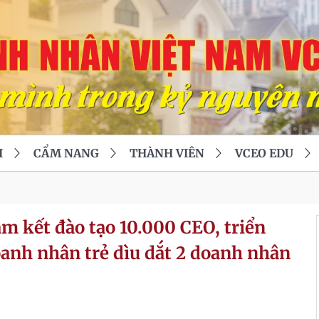
I
CẨM NANG
THÀNH VIÊN
VCEO EDU
m kết đào tạo 10.000 CEO, triển
anh nhân trẻ dìu dắt 2 doanh nhân