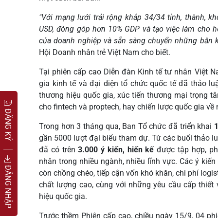
"Với mạng lưới trải rộng khắp 34/34 tỉnh, thành, 
USD, đóng góp hơn 10% GDP và tạo việc làm cho hơ
của doanh nghiệp và sẵn sàng chuyển những băn k
Hội Doanh nhân trẻ Việt Nam cho biết.
Tại phiên cấp cao Diễn đàn Kinh tế tư nhân Việt 
gia kinh tế và đại diện tổ chức quốc tế đã thảo l
thương hiệu quốc gia, xúc tiến thương mại trọng tâ
cho fintech và proptech, hay chiến lược quốc gia về
ĐĂNG KÝ
Trong hơn 3 tháng qua, Ban Tổ chức đã triển khai
1
gần 5000 lượt đại biểu tham dự. Từ các buổi thảo l
đã có trên
3.000 ý kiến, hiến kế
được tập hợp, ph
nhân trong nhiều ngành, nhiều lĩnh vực. Các ý kiế
ĐĂNG NHẬP
còn chồng chéo, tiếp cận vốn khó khăn, chi phí logis
chất lượng cao, cùng với những yêu cầu cấp thiết
hiệu quốc gia.
Trước thềm Phiên cấp cao, chiều ngày 15/9, 04 phi