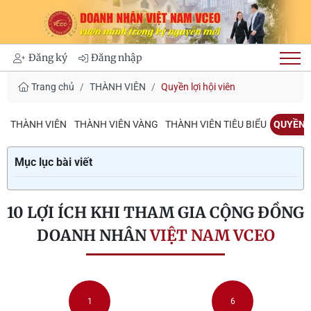
Đăng ký
Đăng nhập
Trang chủ
THÀNH VIÊN
Quyền lợi hội viên
THÀNH VIÊN
THÀNH VIÊN VÀNG
THÀNH VIÊN TIÊU BIỂU
QUYỀN L
Mục lục bài viết
10 LỢI ÍCH KHI THAM GIA CỘNG ĐỒNG
DOANH NHÂN
VIỆT NAM
VCEO
1
6