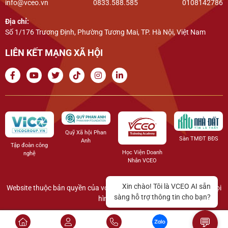
info@vceo.vn
0833.588.585
0108142786
Địa chỉ:
Số 1/176 Trương Định, Phường Tương Mai, TP. Hà Nội, Việt Nam
LIÊN KẾT MẠNG XÃ HỘI
Quỹ Xã hội Phan
Đặng 
Sàn TMĐT BĐS
Anh
đoàn công
Học Viện Doanh
nghệ
Nhân VCEO
Website thuộc bản quyền của vceo.org.vn. Không sao chép dưới mọi
hình thức.
💬