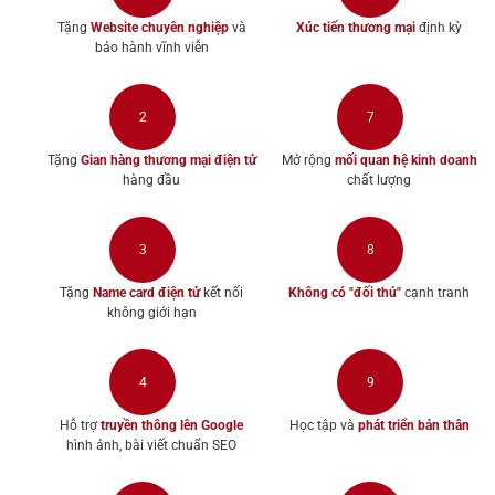
Tặng
Website chuyên nghiệp
và
Xúc tiến thương mại
định kỳ
bảo hành vĩnh viễn
2
7
Tặng
Gian hàng thương mại điện tử
Mở rộng
mối quan hệ kinh doanh
hàng đầu
chất lượng
3
8
Tặng
Name card điện tử
kết nối
Không có "đối thủ"
cạnh tranh
không giới hạn
4
9
Hỗ trợ
truyền thông lên Google
Học tập và
phát triển bản thân
hình ảnh, bài viết chuẩn SEO