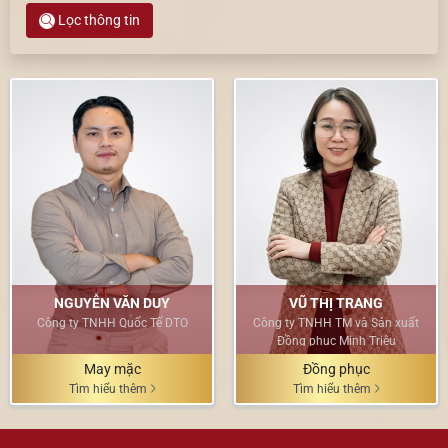
Lọc thông tin
NGUYỄN VĂN DUY
VŨ THỊ TRANG
Công ty TNHH Quốc Tế DTO
Công ty TNHH TM và Sản xuất
Đồng phục Minh Triệu
May mặc
Đồng phục
Tìm hiểu thêm
Tìm hiểu thêm