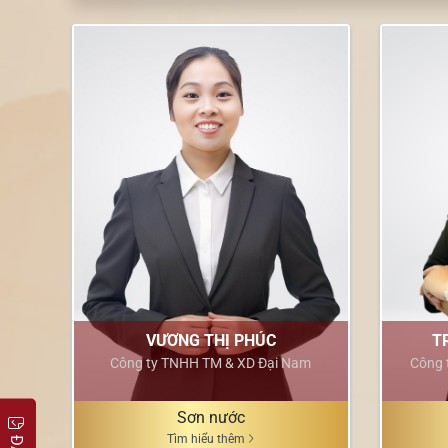
VƯƠNG THỊ PHÚC
T
Công ty TNHH TM & XD Đại Nam
Công 
Sơn nước
Tìm hiểu thêm