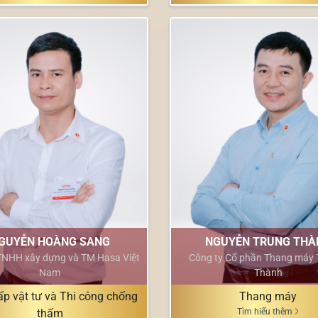
GUYỄN HOÀNG SANG
NGUYỄN TRUNG THÀ
TNHH xây dựng và TM Hasa Việt
Công ty Cổ phần Thang máy 
Nam
Thành
p vật tư và Thi công chống
Thang máy
thấm
Tìm hiểu thêm