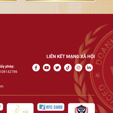
LIÊN KẾT MẠNG XÃ HỘI
iấy phép:
108142786
am