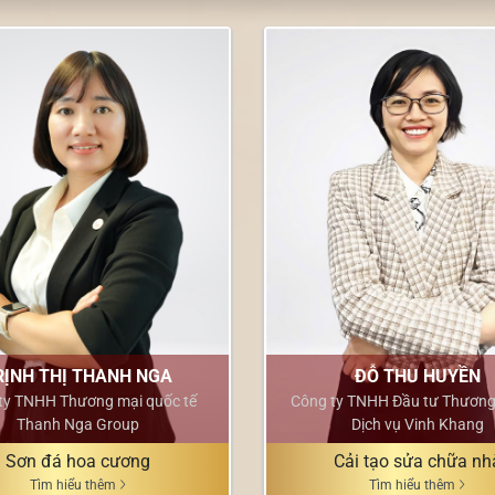
RỊNH THỊ THANH NGA
ĐỖ THU HUYỀN
ty TNHH Thương mại quốc tế
Công ty TNHH Đầu tư Thương
Thanh Nga Group
Dịch vụ Vinh Khang
Sơn đá hoa cương
Cải tạo sửa chữa nh
Tìm hiểu thêm
Tìm hiểu thêm