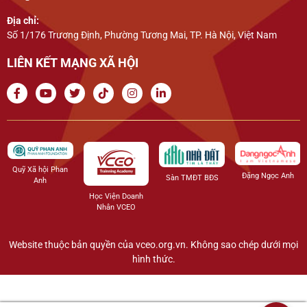
Địa chỉ:
Số 1/176 Trương Định, Phường Tương Mai, TP. Hà Nội, Việt Nam
LIÊN KẾT MẠNG XÃ HỘI
Quỹ Xã hội Phan
Đặng Ngọc Anh
Sàn TMĐT BĐS
Anh
Học Viện Doanh
Nhân VCEO
Website thuộc bản quyền của vceo.org.vn. Không sao chép dưới mọi
hình thức.