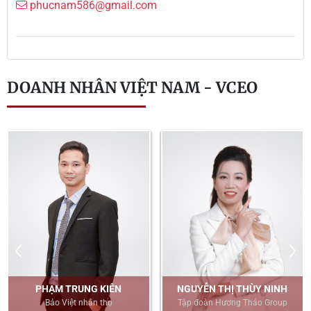
phucnam586@gmail.com
DOANH NHÂN VIỆT NAM - VCEO
PHẠM TRUNG KIÊN
NGUYỄN THỊ THÙY NINH
Bảo Việt nhân thọ
Tập đoàn Hương Thảo Group