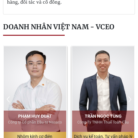
hàng, đối tác và cổ đông.
DOANH NHÂN VIỆT NAM - VCEO
PHẠM HUY DUẬT
TRẦN NGỌC TÙNG
Công ty Cổ phần Đầu tư Nasaco
Công Ty TNHH Thuế Toàn Cầu
Nhôm kính cơ điện
Dịch vụ kế toán, Tư vấn pháp lý