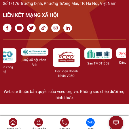
Số 1/176 Trương Định, Phường Tương Mai, TP. Hà Nội, Việt Nam
LIÊN KẾT MẠNG XÃ HỘI
Quỹ Xã hội Phan
Đặng Ngọc Anh
Sàn TMĐT BĐS
Anh
Học Viện Doanh
Nhân VCEO
Website thuộc bản quyền của vceo.org.vn. Không sao chép dưới mọi
hình thức.
💬