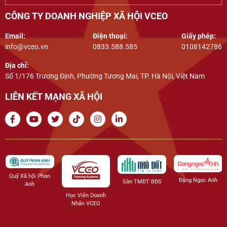
CÔNG TY DOANH NGHIỆP XÃ HỘI VCEO
Email:
Điện thoại:
Giấy phép:
info@vceo.vn
0833.588.585
0108142786
Địa chỉ:
Số 1/176 Trương Định, Phường Tương Mai, TP. Hà Nội, Việt Nam
LIÊN KẾT MẠNG XÃ HỘI
Quỹ Xã hội Phan
Đặng Ngọc Anh
Sàn TMĐT BĐS
Anh
Học Viện Doanh
Nhân VCEO