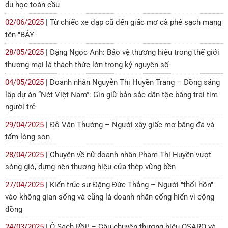
du học toàn cầu
02/06/2025
| Từ chiếc xe đạp cũ đến giấc mơ cà phê sạch mang
tên "BẢY"
28/05/2025
| Đặng Ngọc Anh: Bảo vệ thương hiệu trong thế giới
thương mại là thách thức lớn trong kỷ nguyên số
04/05/2025
| Doanh nhân Nguyễn Thị Huyền Trang – Đồng sáng
lập dự án “Nét Việt Nam”: Gìn giữ bản sắc dân tộc bằng trái tim
người trẻ
29/04/2025
| Đỗ Văn Thường – Người xây giấc mơ bằng đá và
tấm lòng son
28/04/2025
| Chuyện về nữ doanh nhân Phạm Thị Huyền vượt
sóng gió, dựng nên thương hiệu cửa thép vững bền
27/04/2025
| Kiến trúc sư Đặng Đức Thắng – Người "thổi hồn"
vào không gian sống và cũng là doanh nhân cống hiến vì cộng
đồng
24/03/2025
| Ô Sạch Rồi! – Câu chuyện thương hiệu OSARO và