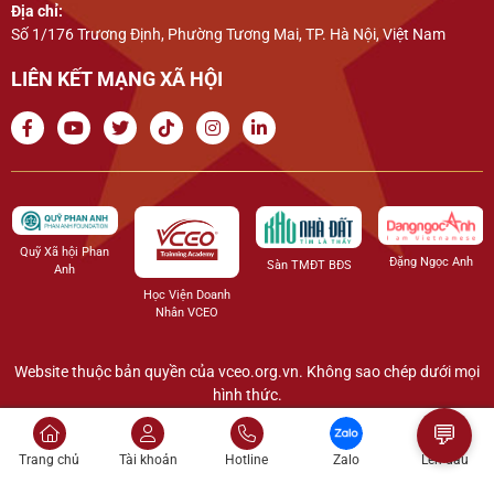
Địa chỉ:
Số 1/176 Trương Định, Phường Tương Mai, TP. Hà Nội, Việt Nam
LIÊN KẾT MẠNG XÃ HỘI
Quỹ Xã hội Phan
Đặng Ngọc Anh
Sàn TMĐT BĐS
Anh
Học Viện Doanh
Nhân VCEO
Website thuộc bản quyền của vceo.org.vn. Không sao chép dưới mọi
hình thức.
💬
Trang chủ
Tài khoản
Hotline
Zalo
Lên đầu