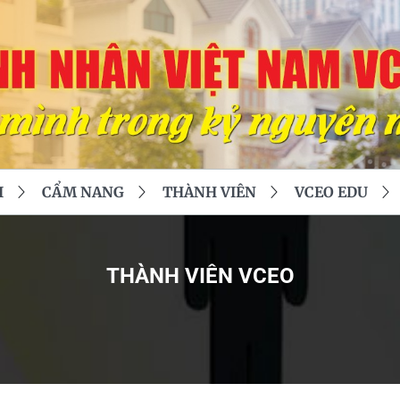
I
CẨM NANG
THÀNH VIÊN
VCEO EDU
THÀNH VIÊN VCEO