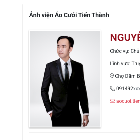
Ảnh viện Áo Cưới Tiến Thành
NGUYỄ
Chức vụ: Chủ 
Lĩnh vực: Tr
Chợ Đầm Bíc
091492
xx
aocuoi.ti