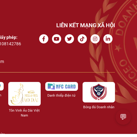
LIÊN KẾT MẠNG XÃ HỘI
iấy phép:
108142786
am
n
Danh thiếp điện tử
Bóng đá Doanh nhân
Tôn Vinh Áo Dài Việt
💬
Nam
hức.