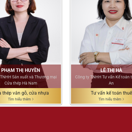
PHẠM THỊ HUYỀN
LÊ THỊ HÀ
 TNHH Sản xuất và Thương mại
Công ty TNHH Tư vấn Kế toán 
Cửa thép Hà Nam
An
 thép vân gỗ, cửa nhựa
Tư vấn kế toán thuế
Tìm hiểu thêm
Tìm hiểu thêm