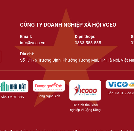
CÔNG TY DOANH NGHIỆP XÃ HỘI VCEO
Email:
Điện thoại:
G
info@vceo.vn
0833.588.585
0
Địa chỉ:
Số 1/176 Trương Định, Phường Tương Mai, TP. Hà Nội, Việt N
Sàn TMĐT Vico.v
Đặng Ngọc Anh
Sàn TMĐT BĐS
Hệ sinh thái khởi
nghiệp Vì Cộng Đồng
site thuộc bản quyền của vceo.org.vn. Không sao chép dưới mọi hình t