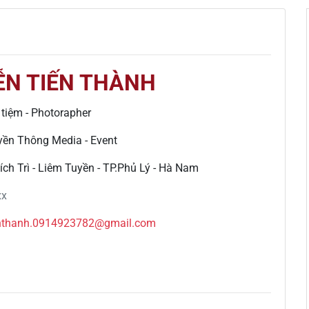
N TIẾN THÀNH
tiệm - Photorapher
uyền Thông Media - Event
h Trì - Liêm Tuyền - TP.Phủ Lý - Hà Nam
xx
enthanh.0914923782@gmail.com