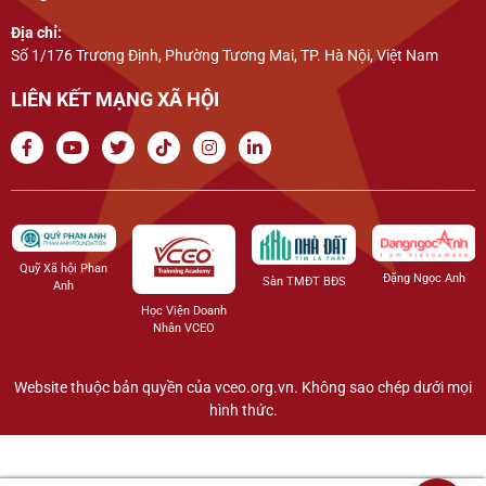
Địa chỉ:
Số 1/176 Trương Định, Phường Tương Mai, TP. Hà Nội, Việt Nam
LIÊN KẾT MẠNG XÃ HỘI
Quỹ Xã hội Phan
Đặng Ngọc Anh
Sàn TMĐT BĐS
Anh
Học Viện Doanh
Nhân VCEO
Website thuộc bản quyền của vceo.org.vn. Không sao chép dưới mọi
hình thức.