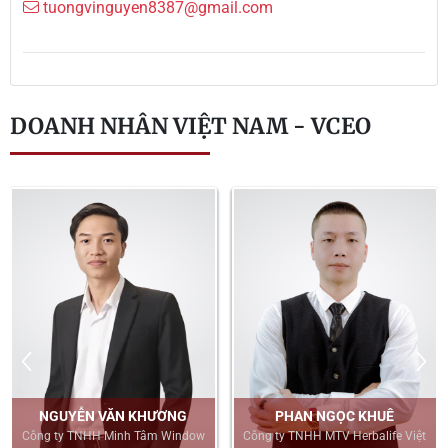
tuongvinguyen8387@gmail.com
DOANH NHÂN VIỆT NAM - VCEO
NGUYỄN VĂN KHƯƠNG
PHAN NGỌC KHUÊ
Công ty TNHH Minh Tâm Window
Công ty TNHH MTV Herbalife Việt