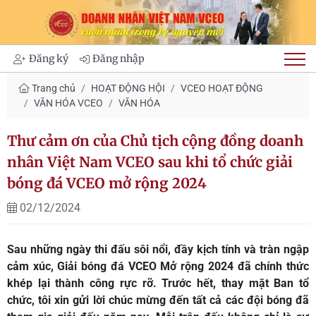
Đăng ký
Đăng nhập
Trang chủ
HOẠT ĐỘNG HỘI
VCEO HOẠT ĐỘNG
VĂN HÓA VCEO
VĂN HÓA
Thư cảm ơn của Chủ tịch cộng đồng doanh
nhân Việt Nam VCEO sau khi tổ chức giải
bóng đá VCEO mở rộng 2024
02/12/2024
Sau những ngày thi đấu sôi nổi, đầy kịch tính và tràn ngập
cảm xúc, Giải bóng đá VCEO Mở rộng 2024 đã chính thức
khép lại thành công rực rỡ. Trước hết, thay mặt Ban tổ
chức, tôi xin gửi lời chúc mừng đến tất cả các đội bóng đã