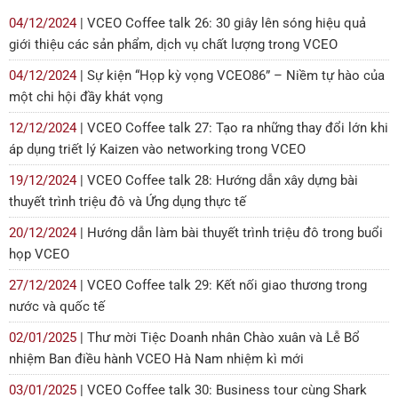
04/12/2024
| VCEO Coffee talk 26: 30 giây lên sóng hiệu quả
giới thiệu các sản phẩm, dịch vụ chất lượng trong VCEO
04/12/2024
| Sự kiện “Họp kỳ vọng VCEO86” – Niềm tự hào của
một chi hội đầy khát vọng
12/12/2024
| VCEO Coffee talk 27: Tạo ra những thay đổi lớn khi
áp dụng triết lý Kaizen vào networking trong VCEO
19/12/2024
| VCEO Coffee talk 28: Hướng dẫn xây dựng bài
thuyết trình triệu đô và Ứng dụng thực tế
20/12/2024
| Hướng dẫn làm bài thuyết trình triệu đô trong buổi
họp VCEO
27/12/2024
| VCEO Coffee talk 29: Kết nối giao thương trong
nước và quốc tế
02/01/2025
| Thư mời Tiệc Doanh nhân Chào xuân và Lễ Bổ
nhiệm Ban điều hành VCEO Hà Nam nhiệm kì mới
03/01/2025
| VCEO Coffee talk 30: Business tour cùng Shark