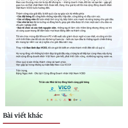
Bài viết khác