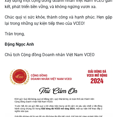
xây dựng một cộng đồng doanh nhân Việt Nam VCEO gắn
kết, phát triển bền vững, và không ngừng vươn xa.
Chúc quý vị sức khỏe, thành công và hạnh phúc. Hẹn gặp
lại trong những sự kiện tiếp theo của VCEO!
Trân trọng,
Đặng Ngọc Anh
Chủ tịch Cộng đồng Doanh nhân Việt Nam VCEO