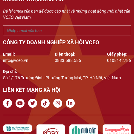
Để lại email của bạn để được cập nhật về những hoạt động mới nhất của
VCEO Việt Nam.
CÔNG TY DOANH NGHIỆP XÃ HỘI VCEO
Email:
Điện thoại:
Giấy phép:
info@vceo.vn
0833.588.585
0108142786
Địa chỉ:
Số 1/176 Trương Định, Phường Tương Mai, TP. Hà Nội, Việt Nam
LIÊN KẾT MẠNG XÃ HỘI