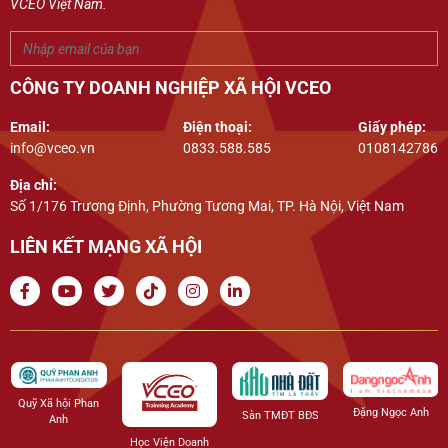
VCEO Việt Nam.
CÔNG TY DOANH NGHIỆP XÃ HỘI VCEO
Email:
Điện thoại:
Giấy phép:
info@vceo.vn
0833.588.585
0108142786
Địa chỉ:
Số 1/176 Trương Định, Phường Tương Mai, TP. Hà Nội, Việt Nam
LIÊN KẾT MẠNG XÃ HỘI
Quỹ Xã hội Phan
Đặng Ngọc Anh
Sàn TMĐT BĐS
Anh
Học Viện Doanh