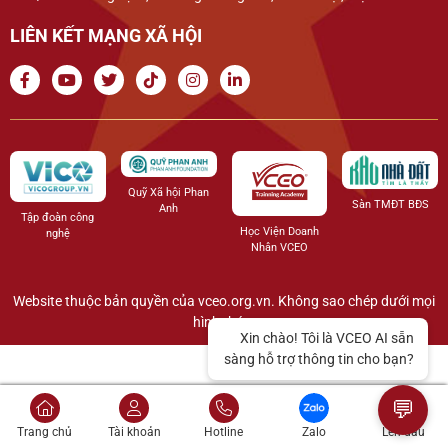
LIÊN KẾT MẠNG XÃ HỘI
Quỹ Xã hội Phan
Sàn TMĐT BĐS
Anh
Tập đoàn công
Học Viện Doanh
nghệ
Nhân VCEO
Website thuộc bản quyền của vceo.org.vn. Không sao chép dưới mọi
hình thức.
💬
Trang chủ
Tài khoản
Hotline
Zalo
Lên đầu