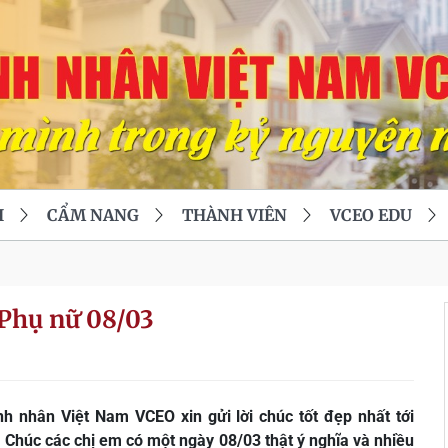
I
CẨM NANG
THÀNH VIÊN
VCEO EDU
Phụ nữ 08/03
 nhân Việt Nam VCEO xin gửi lời chúc tốt đẹp nhất tới
 Chúc các chị em có một ngày 08/03 thật ý nghĩa và nhiều