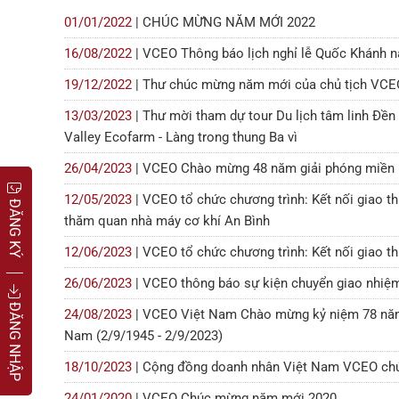
01/01/2022
| CHÚC MỪNG NĂM MỚI 2022
16/08/2022
| VCEO Thông báo lịch nghỉ lễ Quốc Khánh 
19/12/2022
| Thư chúc mừng năm mới của chủ tịch VCE
13/03/2023
| Thư mời tham dự tour Du lịch tâm linh Đền
Valley Ecofarm - Làng trong thung Ba vì
26/04/2023
| VCEO Chào mừng 48 năm giải phóng miền 
12/05/2023
| VCEO tổ chức chương trình: Kết nối giao t
ĐĂNG KÝ
thăm quan nhà máy cơ khí An Bình
12/06/2023
| VCEO tổ chức chương trình: Kết nối giao 
26/06/2023
| VCEO thông báo sự kiện chuyển giao nhiệm
ĐĂNG NHẬP
24/08/2023
| VCEO Việt Nam Chào mừng kỷ niệm 78 năm
Nam (2/9/1945 - 2/9/2023)
18/10/2023
| Cộng đồng doanh nhân Việt Nam VCEO ch
24/01/2020
| VCEO Chúc mừng năm mới 2020