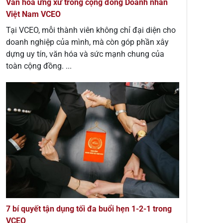
Văn hóa ứng xử trong cộng đồng Doanh nhân
Việt Nam VCEO
Tại VCEO, mỗi thành viên không chỉ đại diện cho
doanh nghiệp của mình, mà còn góp phần xây
dựng uy tín, văn hóa và sức mạnh chung của
toàn cộng đồng. ...
7 bí quyết tận dụng tối đa buổi hẹn 1-2-1 trong
VCEO