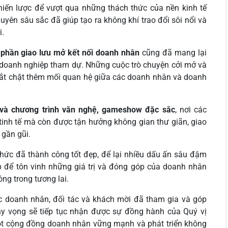
iến lược để vượt qua những thách thức của nền kinh tế
uyên sâu sắc đã giúp tạo ra không khí trao đổi sôi nổi và
i.
,
phần giao lưu mở kết nối doanh nhân
cũng đã mang lại
c doanh nghiệp tham dự. Những cuộc trò chuyện cởi mở và
hắt chặt thêm mối quan hệ giữa các doanh nhân và doanh
và chương trình văn nghệ, gameshow đặc sắc
, nơi các
nh tế mà còn được tận hưởng không gian thư giãn, giao
 gần gũi.
ức đã thành công tốt đẹp, để lại nhiều dấu ấn sâu đậm
 để tôn vinh những giá trị và đóng góp của doanh nhân
g trong tương lai.
c doanh nhân, đối tác và khách mời đã tham gia và góp
hy vọng sẽ tiếp tục nhận được sự đồng hành của Quý vị
một cộng đồng doanh nhân vững mạnh và phát triển không