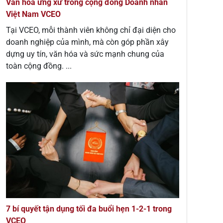
Văn hóa ứng xử trong cộng đồng Doanh nhân
Việt Nam VCEO
Tại VCEO, mỗi thành viên không chỉ đại diện cho
doanh nghiệp của mình, mà còn góp phần xây
dựng uy tín, văn hóa và sức mạnh chung của
toàn cộng đồng. ...
7 bí quyết tận dụng tối đa buổi hẹn 1-2-1 trong
VCEO